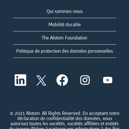
Qui sommes-nous
Mobilité durable
The Alstom Foundation
Politique de protection des données personnelles
S
S
S
S
S
’
’
’
’
’
o
o
o
o
o
u
u
u
u
u
v
v
v
v
v
r
r
r
r
r
e
e
e
e
e
d
d
d
d
© 2021 Alstom. All Rights Reserved. En acceptant notre
d
a
a
a
a
déclaration de confidentialité des données, vous
a
n
n
n
n
autorisez toutes les sociétés, sociétés affiliées et entités
n
s
s
s
s
du groupe Alstom à partager vos informations à des fins