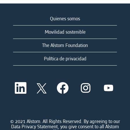
Quienes somos
Movilidad sostenible
The Alstom Foundation
Política de privacidad
S
S
S
S
S
e
e
e
e
e
a
a
a
a
a
b
b
b
b
b
r
r
r
r
r
e
e
e
e
e
e
e
e
e
e
n
n
n
n
© 2021 Alstom. All Rights Reserved. By agreeing to our
n
u
u
u
u
Data Privacy Statement, you give consent to all Alstom
u