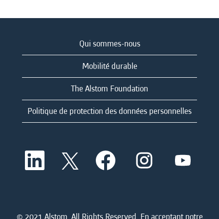
Qui sommes-nous
Mobilité durable
The Alstom Foundation
Politique de protection des données personnelles
S
S
S
S
S
’
’
’
’
’
o
o
o
o
o
u
u
u
u
u
v
v
v
v
v
r
r
r
r
r
e
e
e
e
e
d
d
d
d
© 2021 Alstom. All Rights Reserved. En acceptant notre
d