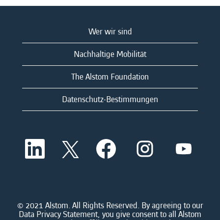
Wer wir sind
Nachhaltige Mobilität
The Alstom Foundation
Datenschutz-Bestimmungen
W
W
W
W
W
i
i
i
i
i
r
r
r
r
r
d
d
d
d
d
a
a
a
a
a
u
u
u
u
u
f
f
f
f
f
e
e
e
e
© 2021 Alstom. All Rights Reserved. By agreeing to our
e
i
i
i
i
Data Privacy Statement, you give consent to all Alstom
i