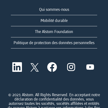
Qui sommes-nous
Mobilité durable
The Alstom Foundation
Politique de protection des données personnelles
S
S
S
S
S
’
’
’
’
’
o
o
o
o
o
u
u
u
u
u
v
v
v
v
v
r
r
r
r
r
e
e
e
e
e
d
d
d
d
© 2021 Alstom. All Rights Reserved. En acceptant notre
d
a
a
a
a
déclaration de confidentialité des données, vous
a
n
n
n
n
autorisez toutes les sociétés, sociétés affiliées et entités
n
s
s
s
s
du groupe Alstom à partager vos informations à des fins