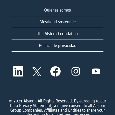
Quienes somos
Movilidad sostenible
The Alstom Foundation
Política de privacidad
S
S
S
S
S
e
e
e
e
e
a
a
a
a
a
b
b
b
b
b
r
r
r
r
r
e
e
e
e
e
e
e
e
e
e
n
n
n
n
© 2021 Alstom. All Rights Reserved. By agreeing to our
n
u
u
u
u
Data Privacy Statement, you give consent to all Alstom
u
n
n
n
n
Group Companies, Affiliates and Entities to share your
n
a
a
a
a
information for recruitment purposes.