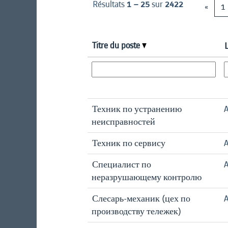
Résultats
1 – 25
sur
2422
«
1
Titre du poste
Техник по устранению
A
неисправностей
Техник по сервису
A
Специалист по
A
неразрушающему контролю
Слесарь-механик (цех по
A
производству тележек)