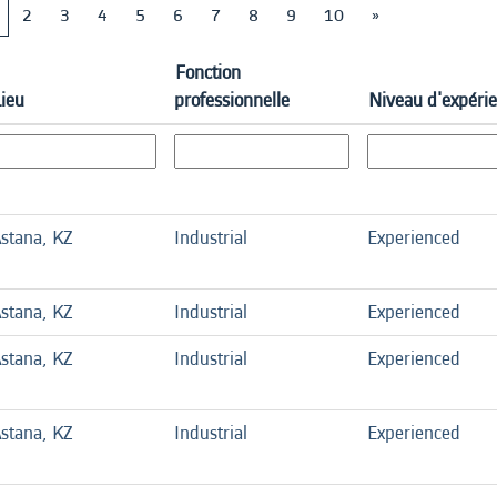
2
3
4
5
6
7
8
9
10
»
Fonction
Lieu
professionnelle
Niveau d'expéri
stana, KZ
Industrial
Experienced
stana, KZ
Industrial
Experienced
stana, KZ
Industrial
Experienced
stana, KZ
Industrial
Experienced