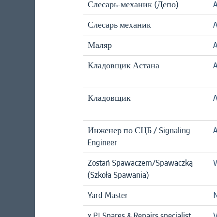
Слесарь-механик (Депо)
A
Слесарь механик
A
Маляр
A
Кладовщик Астана
A
Кладовщик
A
Инженер по СЦБ / Signaling
A
Engineer
Zostań Spawaczem/Spawaczką
W
(Szkoła Spawania)
Yard Master
x PI Spares & Repairs specialist
V