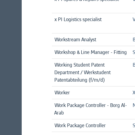
x PI Logistics specialist
V
Workstream Analyst
B
Workshop & Line Manager - Fitting
Working Student Patent
B
Department / Werkstudent
Patentabteilung (f/m/d)
Worker
X
Work Package Controller - Borg Al-
N
Arab
Work Package Controller
S