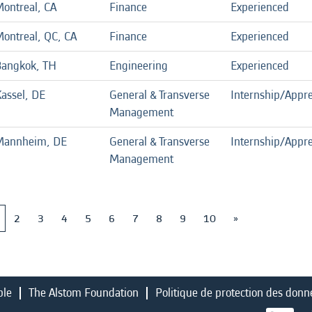
ontreal, CA
Finance
Experienced
ontreal, QC, CA
Finance
Experienced
Bangkok, TH
Engineering
Experienced
assel, DE
General & Transverse
Internship/Appre
Management
Mannheim, DE
General & Transverse
Internship/Appre
Management
2
3
4
5
6
7
8
9
10
»
ble
The Alstom Foundation
Politique de protection des donn
S