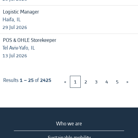
Logistic Manager
Haifa, IL
29 Jul 2026
POS & OHLE Storekeeper
Tel Aviv-Yafo, IL
13 Jul 2026
Results
1 – 25
of
2425
«
1
2
3
4
5
»
Who we are
Sustainable mobility