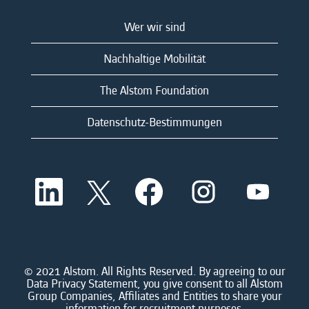
Wer wir sind
Nachhaltige Mobilität
The Alstom Foundation
Datenschutz-Bestimmungen
W
W
W
W
W
i
i
i
i
i
r
r
r
r
r
d
d
d
d
d
a
a
a
a
a
u
u
u
u
u
f
f
f
f
f
e
e
e
e
© 2021 Alstom. All Rights Reserved. By agreeing to our
e
i
i
i
i
Data Privacy Statement, you give consent to all Alstom
i
n
n
n
n
Group Companies, Affiliates and Entities to share your
n
e
e
e
e
information for recruitment purposes.