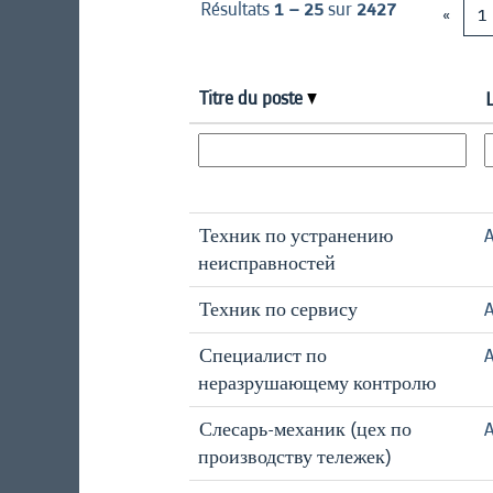
Résultats
1 – 25
sur
2427
«
1
Titre du poste
Техник по устранению
A
неисправностей
Техник по сервису
A
Специалист по
A
неразрушающему контролю
Слесарь-механик (цех по
A
производству тележек)