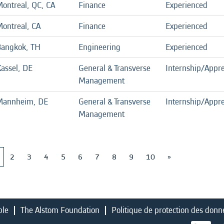
ontreal, QC, CA
Finance
Experienced
ontreal, CA
Finance
Experienced
Bangkok, TH
Engineering
Experienced
assel, DE
General & Transverse
Internship/Appre
Management
Mannheim, DE
General & Transverse
Internship/Appre
Management
2
3
4
5
6
7
8
9
10
»
ble
The Alstom Foundation
Politique de protection des donn
S