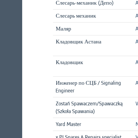
Слесарь-механик (Депо)
A
Слесарь механик
A
Маляр
A
Кладовщик Астана
A
Кладовщик
A
Инженер по СЦБ / Signaling
A
Engineer
Zostań Spawaczem/Spawaczką
W
(Szkoła Spawania)
Yard Master
x PI Spares & Repairs specialist
V