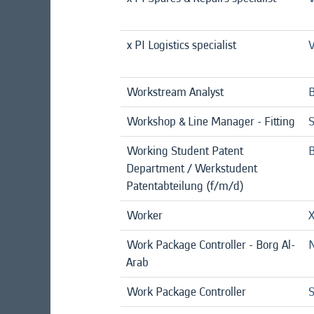
x PI Logistics specialist
V
Workstream Analyst
B
Workshop & Line Manager - Fitting
Working Student Patent
B
Department / Werkstudent
Patentabteilung (f/m/d)
Worker
X
Work Package Controller - Borg Al-
N
Arab
Work Package Controller
S