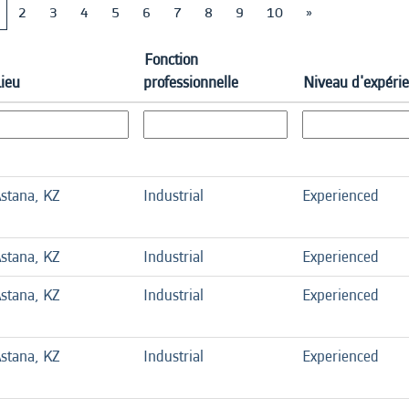
2
3
4
5
6
7
8
9
10
»
Fonction
Lieu
professionnelle
Niveau d'expéri
stana, KZ
Industrial
Experienced
stana, KZ
Industrial
Experienced
stana, KZ
Industrial
Experienced
stana, KZ
Industrial
Experienced