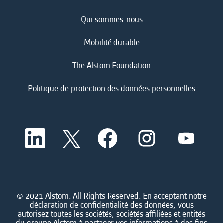
Qui sommes-nous
Mobilité durable
The Alstom Foundation
Politique de protection des données personnelles
S
S
S
S
S
’
’
’
’
’
o
o
o
o
o
u
u
u
u
u
v
v
v
v
v
r
r
r
r
r
e
e
e
e
e
d
d
d
d
© 2021 Alstom. All Rights Reserved. En acceptant notre
d
a
a
a
a
déclaration de confidentialité des données, vous
a
n
n
n
n
autorisez toutes les sociétés, sociétés affiliées et entités
n
s
s
s
s
du groupe Alstom à partager vos informations à des fins