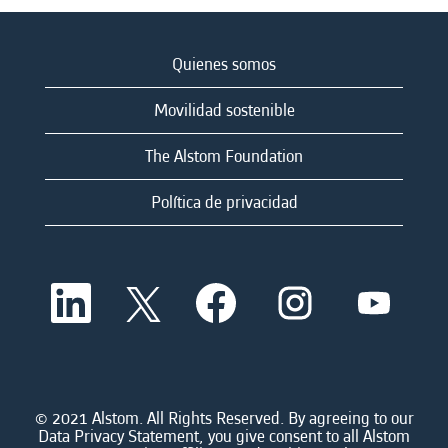
Quienes somos
Movilidad sostenible
The Alstom Foundation
Política de privacidad
S
S
S
S
S
e
e
e
e
e
a
a
a
a
a
b
b
b
b
b
r
r
r
r
r
e
e
e
e
e
e
e
e
e
e
n
n
n
n
© 2021 Alstom. All Rights Reserved. By agreeing to our
n
u
u
u
u
Data Privacy Statement, you give consent to all Alstom
u