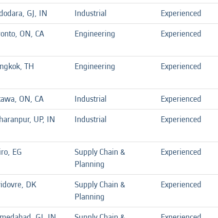
dodara, GJ, IN
Industrial
Experienced
ronto, ON, CA
Engineering
Experienced
ngkok, TH
Engineering
Experienced
tawa, ON, CA
Industrial
Experienced
haranpur, UP, IN
Industrial
Experienced
iro, EG
Supply Chain &
Experienced
Planning
idovre, DK
Supply Chain &
Experienced
Planning
medabad, GJ, IN
Supply Chain &
Experienced