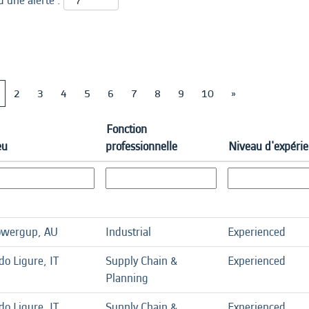
d’une alerte :
2
3
4
5
6
7
8
9
10
»
Fonction
eu
professionnelle
Niveau d'expéri
wergup, AU
Industrial
Experienced
do Ligure, IT
Supply Chain &
Experienced
Planning
do Ligure, IT
Supply Chain &
Experienced