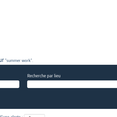
(page
ctuelle)
ur
"summer work".
Recherche par lieu