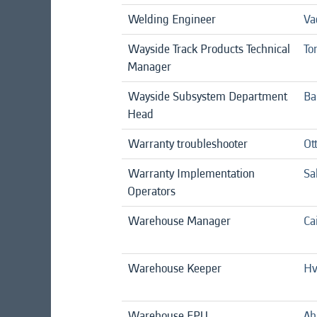
Welding Engineer
Va
Wayside Track Products Technical
To
Manager
Wayside Subsystem Department
Ba
Head
Warranty troubleshooter
Ot
Warranty Implementation
Sa
Operators
Warehouse Manager
Ca
Warehouse Keeper
Hv
Warehouse EPU
Ah