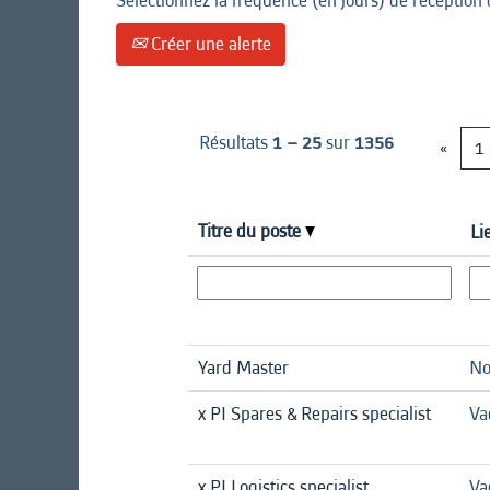
Sélectionnez la fréquence (en jours) de réception 
Créer une alerte
Résultats
1 – 25
sur
1356
«
1
Titre du poste
Li
Yard Master
No
x PI Spares & Repairs specialist
Va
x PI Logistics specialist
Va