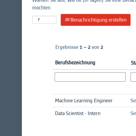
Wählen Sie aus, wie oft (in Tagen) Sie eine Benac
möchten:
Benachrichtigung erstellen
Ergebnisse
1 – 2
von
2
Berufsbezeichnung
St
Machine Learning Engineer
Si
Data Scientist - Intern
Si