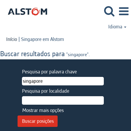
Idioma
(página
Início
|
Singapore em Alstom
atual)
Buscar resultados para
"singapore".
Pesquisa por palavra chave
Pesquisa por localidade
Mostrar mais opções