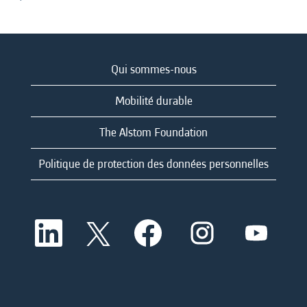
Qui sommes-nous
Mobilité durable
The Alstom Foundation
Politique de protection des données personnelles
S
S
S
S
S
’
’
’
’
’
o
o
o
o
o
u
u
u
u
u
v
v
v
v
v
r
r
r
r
r
e
e
e
e
e