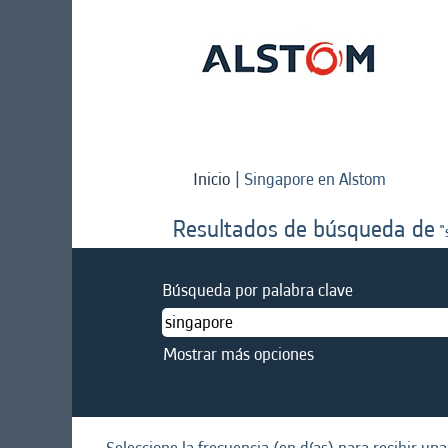
(página
Inicio
|
Singapore en Alstom
actual)
Resultados de búsqueda de
"
Búsqueda por palabra clave
Mostrar más opciones