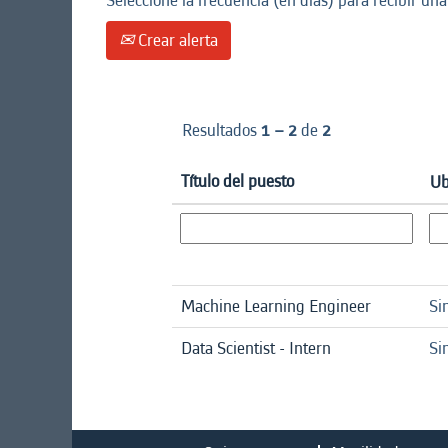
Seleccione la frecuencia (en días) para recibir una
Crear alerta
Resultados
1 – 2
de
2
Título del puesto
Ub
Machine Learning Engineer
Si
Data Scientist - Intern
Si