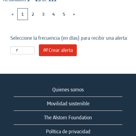
«
1
2
3
4
5
»
Seleccione la frecuencia (en días) para recibir una alerta:
Crear alerta
Quienes somos
Movilidad sostenible
The Alstom Foundation
Política de privacidad