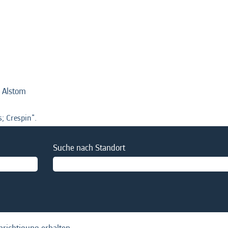
(aktuelle
i Alstom
Seite)
; Crespin".
Suche nach Standort