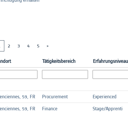
hrichtigung erhalten
1
2
3
4
5
»
andort
Tätigkeitsbereich
Erfahrungsniveau
enciennes, 59, FR
Procurement
Experienced
enciennes, 59, FR
Finance
Stage/Apprenti