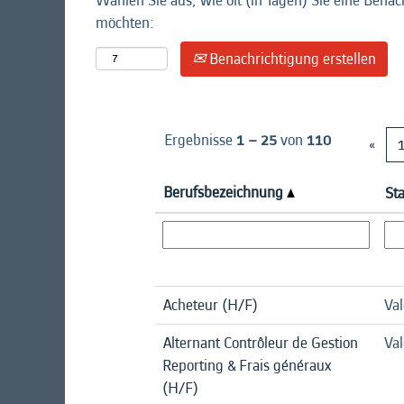
Wählen Sie aus, wie oft (in Tagen) Sie eine Benac
möchten:
Benachrichtigung erstellen
Ergebnisse
1 – 25
von
110
«
Berufsbezeichnung
St
Acheteur (H/F)
Val
Alternant Contrôleur de Gestion
Val
Reporting & Frais généraux
(H/F)