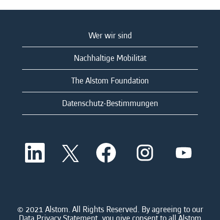
Wer wir sind
Nachhaltige Mobilität
The Alstom Foundation
Datenschutz-Bestimmungen
W
W
W
W
W
i
i
i
i
i
r
r
r
r
r
d
d
d
d
d
a
a
a
a
a
u
u
u
u
u
f
f
f
f
f
e
e
e
e
© 2021 Alstom. All Rights Reserved. By agreeing to our
e
i
i
i
i
Data Privacy Statement, you give consent to all Alstom
i