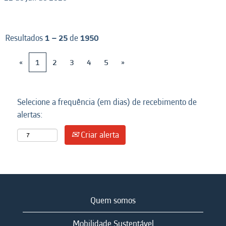
Resultados
1 – 25
de
1950
«
1
2
3
4
5
»
Selecione a frequência (em dias) de recebimento de
alertas:
Criar alerta
Quem somos
Mobilidade Sustentável