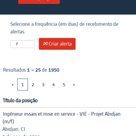
Selecione a frequência (em dias) de recebimento de
alertas:
Criar alerta
Resultados
1 – 25
de
1950
«
1
2
3
4
5
»
Título da posição
Ingénieur essais et mise en service - VIE - Projet Abidjan
(m/f)
Abidjan, CI