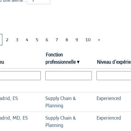
d’une alerte :
2
3
4
5
6
7
8
9
10
»
Fonction
eu
professionnelle
Niveau d'expéri
drid, ES
Supply Chain &
Experienced
Planning
drid, MD, ES
Supply Chain &
Experienced
Planning