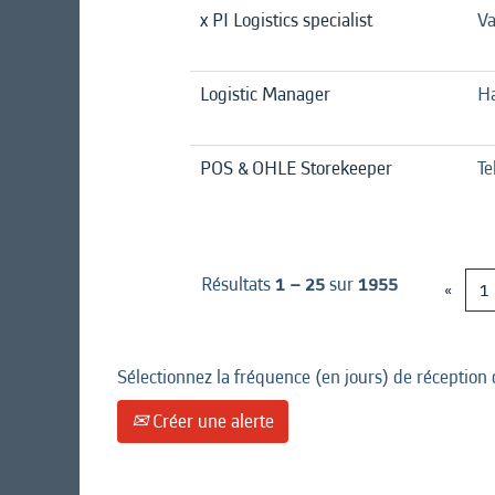
x PI Logistics specialist
Va
Logistic Manager
Ha
POS & OHLE Storekeeper
Te
Résultats
1 – 25
sur
1955
«
1
Sélectionnez la fréquence (en jours) de réception 
Créer une alerte