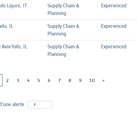
do Ligure, IT
Supply Chain &
Experienced
Planning
ifa, IL
Supply Chain &
Experienced
Planning
l Aviv-Yafo, IL
Supply Chain &
Experienced
Planning
2
3
4
5
6
7
8
9
10
»
d’une alerte :