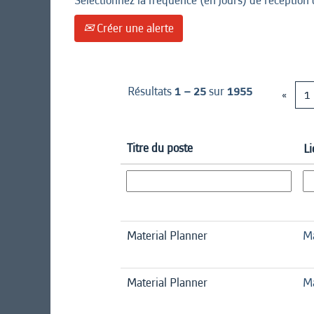
Sélectionnez la fréquence (en jours) de réception 
Créer une alerte
Résultats
1 – 25
sur
1955
«
1
Titre du poste
Li
Material Planner
Ma
Material Planner
Ma