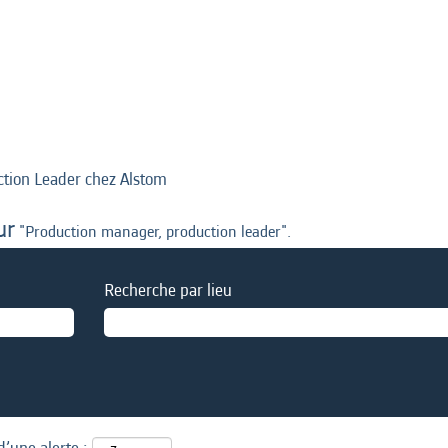
(page
tion Leader chez Alstom
actuelle)
ur
"Production manager, production leader".
Recherche par lieu