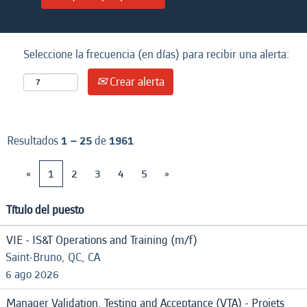
Seleccione la frecuencia (en días) para recibir una alerta:
Crear alerta
Resultados
1 – 25
de
1961
«
1
2
3
4
5
»
Título del puesto
VIE - IS&T Operations and Training (m/f)
Saint-Bruno, QC, CA
6 ago 2026
Manager Validation, Testing and Acceptance (VTA) - Projets