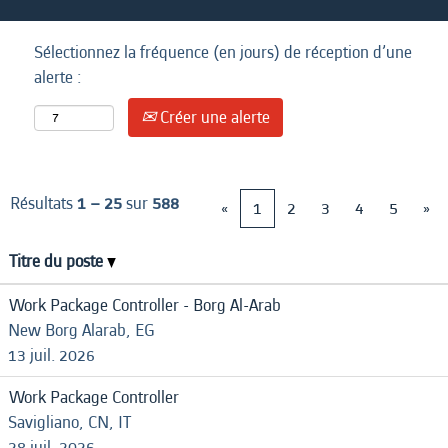
Sélectionnez la fréquence (en jours) de réception d’une
alerte :
Créer une alerte
Résultats
1 – 25
sur
588
«
1
2
3
4
5
»
Titre du poste
Work Package Controller - Borg Al-Arab
New Borg Alarab, EG
13 juil. 2026
Work Package Controller
Savigliano, CN, IT
28 juil. 2026