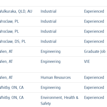
ulkuraka, QLD, AU
Industrial
Experienced
roclaw, PL
Industrial
Experienced
roclaw, PL
Industrial
Experienced
roclaw, DS, PL
Industrial
Experienced
ien, AT
Engineering
Graduate Job
ien, AT
Engineering
VIE
ien, AT
Human Resources
Experienced
hitby, ON, CA
Engineering
Experienced
hitby, ON, CA
Environment, Health &
Experienced
Safety