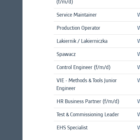
(f/m/d)
Service Maintainer
W
Production Operator
W
Lakiernik / Lakierniczka
W
Spawacz
W
Control Engineer (f/m/d)
W
VIE - Methods & Tools Junior
W
Engineer
HR Business Partner (f/m/d)
W
Test & Commissioning Leader
W
EHS Specialist
W