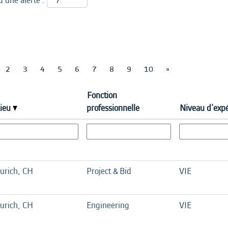
d’une alerte :
2
3
4
5
6
7
8
9
10
»
Fonction
Lieu
professionnelle
Niveau d'exp
urich, CH
Project & Bid
VIE
urich, CH
Engineering
VIE