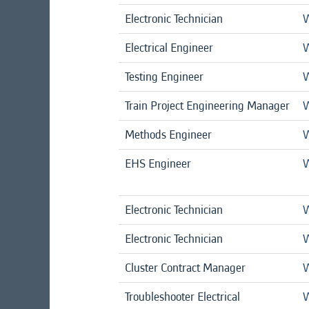
Electronic Technician
W
Electrical Engineer
W
Testing Engineer
W
Train Project Engineering Manager
W
Methods Engineer
W
EHS Engineer
W
Electronic Technician
W
Electronic Technician
W
Cluster Contract Manager
W
Troubleshooter Electrical
W