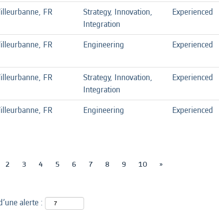
illeurbanne, FR
Strategy, Innovation,
Experienced
Integration
illeurbanne, FR
Engineering
Experienced
illeurbanne, FR
Strategy, Innovation,
Experienced
Integration
illeurbanne, FR
Engineering
Experienced
2
3
4
5
6
7
8
9
10
»
d’une alerte :