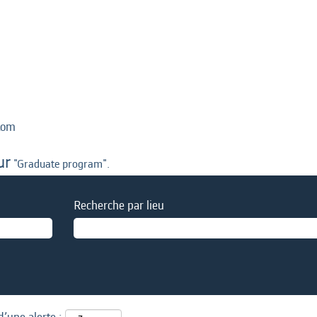
(page
tom
actuelle)
ur
"Graduate program".
Recherche par lieu