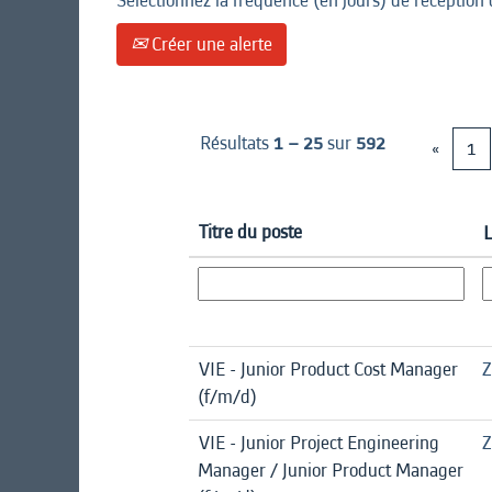
Sélectionnez la fréquence (en jours) de réception 
Créer une alerte
Résultats
1 – 25
sur
592
«
1
Titre du poste
VIE - Junior Product Cost Manager
Z
(f/m/d)
VIE - Junior Project Engineering
Z
Manager / Junior Product Manager