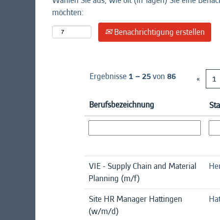
Wählen Sie aus, wie oft (in Tagen) Sie eine Benac
möchten:
Benachrichtigung erstellen
Ergebnisse
1 – 25
von
86
«
1
Berufsbezeichnung
St
VIE - Supply Chain and Material
Hen
Planning (m/f)
Site HR Manager Hattingen
Hat
(w/m/d)