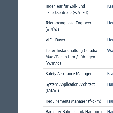
Ingenieur für Zoll- und
Kas
Exportkontrolle (w/m/d)
Tolerancing Lead Engineer
Hen
(m/f/d)
VIE - Buyer
Hen
Leiter Instandhaltung Coradia
Wa
Max Züge in Ulm / Tübingen
(w/m/d)
Safety Assurance Manager
Br
System Application Architect
Ha
(f/d/m)
Requirements Manager (f/d/m)
Ha
Bauleiter Bahntechnik Hamburg
Ha