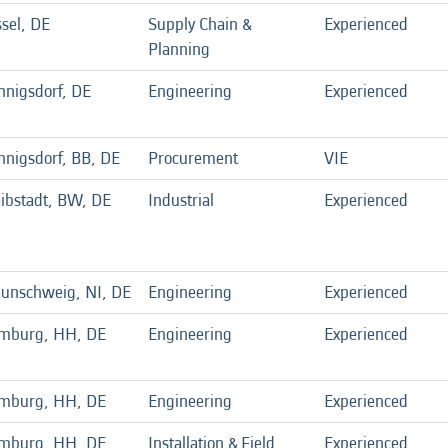
sel, DE
Supply Chain &
Experienced
Planning
nigsdorf, DE
Engineering
Experienced
nigsdorf, BB, DE
Procurement
VIE
ibstadt, BW, DE
Industrial
Experienced
aunschweig, NI, DE
Engineering
Experienced
mburg, HH, DE
Engineering
Experienced
mburg, HH, DE
Engineering
Experienced
mburg, HH, DE
Installation & Field
Experienced