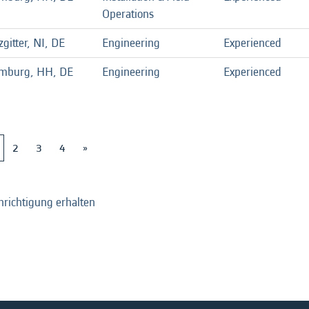
Operations
zgitter, NI, DE
Engineering
Experienced
mburg, HH, DE
Engineering
Experienced
2
3
4
»
hrichtigung erhalten