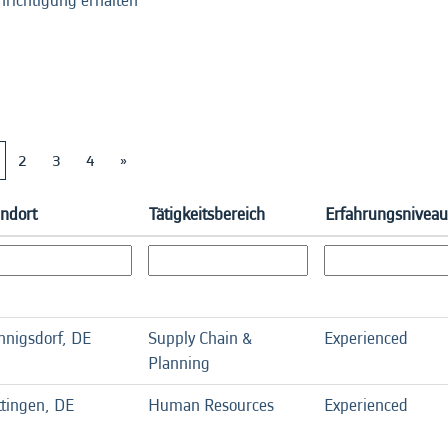
hrichtigung erhalten
2
3
4
»
andort
Tätigkeitsbereich
Erfahrungsniveau
nigsdorf, DE
Supply Chain &
Experienced
Planning
tingen, DE
Human Resources
Experienced