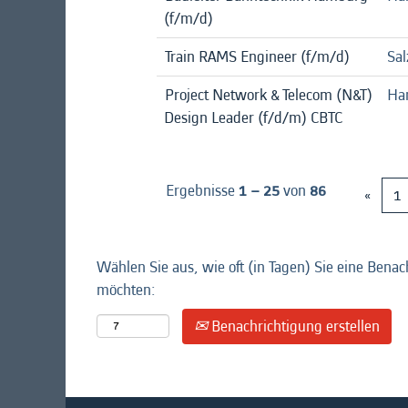
(f/m/d)
Train RAMS Engineer (f/m/d)
Sal
Project Network & Telecom (N&T)
Ha
Design Leader (f/d/m) CBTC
Ergebnisse
1 – 25
von
86
«
1
Wählen Sie aus, wie oft (in Tagen) Sie eine Benac
möchten:
Benachrichtigung erstellen