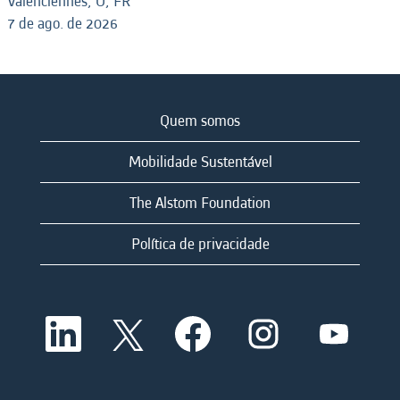
Valenciennes, O, FR
7 de ago. de 2026
Quem somos
Mobilidade Sustentável
The Alstom Foundation
Política de privacidade
A
A
A
A
A
b
b
b
b
b
r
r
r
r
r
e
e
e
e
e
e
e
e
e
e
m
m
m
m