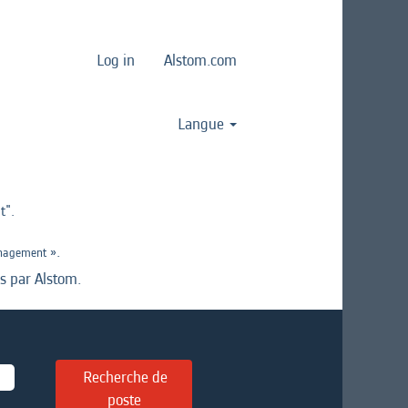
Log in
Alstom.com
Langue
t".
».
anagement
es par Alstom.