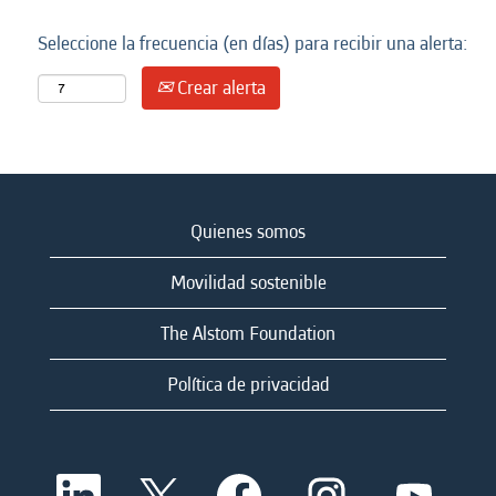
Seleccione la frecuencia (en días) para recibir una alerta:
Crear alerta
Quienes somos
Movilidad sostenible
The Alstom Foundation
Política de privacidad
S
S
S
S
S