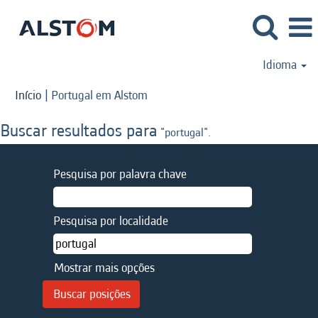
Idioma
(página
Início
|
Portugal em Alstom
atual)
Buscar resultados para
"portugal".
Pesquisa por palavra chave
Pesquisa por localidade
Mostrar mais opções