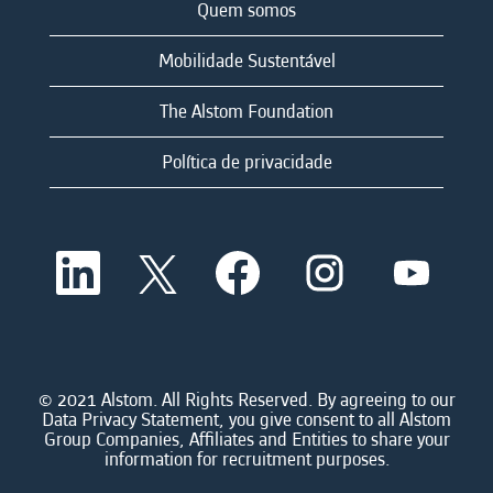
Quem somos
Mobilidade Sustentável
The Alstom Foundation
Política de privacidade
A
A
A
A
A
b
b
b
b
b
r
r
r
r
r
e
e
e
e
e
e
e
e
e
e
m
m
m
m
m
u
u
u
u
u
m
m
m
m
© 2021 Alstom. All Rights Reserved. By agreeing to our
m
a
a
a
a
Data Privacy Statement, you give consent to all Alstom
a
n
n
n
n
Group Companies, Affiliates and Entities to share your
n
o
o
o
o
information for recruitment purposes.
o
v
v
v
v
v
a
a
a
a