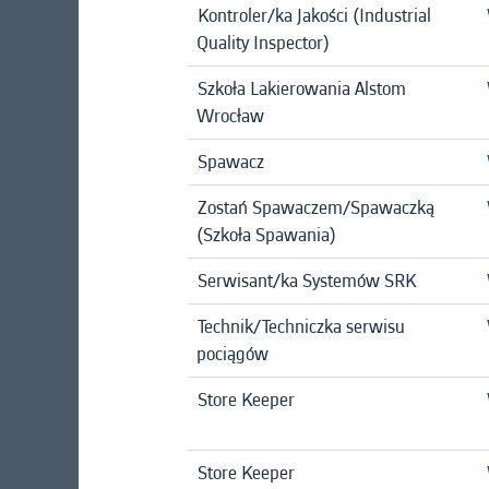
Kontroler/ka Jakości (Industrial
Quality Inspector)
Szkoła Lakierowania Alstom
Wrocław
Spawacz
Zostań Spawaczem/Spawaczką
(Szkoła Spawania)
Serwisant/ka Systemów SRK
Technik/Techniczka serwisu
pociągów
Store Keeper
Store Keeper