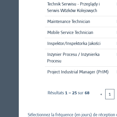
Technik Serwisu - Przeglądy i
Serwis Wózków Kolejowych
Maintenance Technician
Mobile Service Technician
Inspektor/Inspektorka Jakości
Inżynier Procesu / Inżynierka
Procesu
Project Industrial Manager (PrIM)
Résultats
1 – 25
sur
68
«
1
Sélectionnez la fréquence (en jours) de réception 