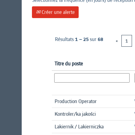
Sélectionnez la fréquence (en jours) de réception 
Créer une alerte
Résultats
1 – 25
sur
68
«
1
Titre du poste
Production Operator
Kontroler/ka jakości
Lakiernik / Lakierniczka