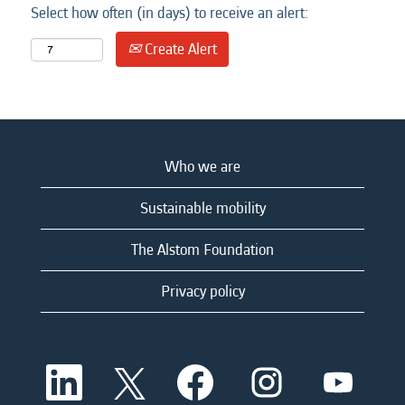
Select how often (in days) to receive an alert:
Create Alert
Who we are
Sustainable mobility
The Alstom Foundation
Privacy policy
O
O
O
O
O
p
p
p
p
p
e
e
e
e