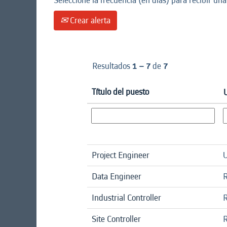
Seleccione la frecuencia (en días) para recibir una
Crear alerta
Resultados
1 – 7
de
7
Título del puesto
Project Engineer
U
Data Engineer
R
Industrial Controller
R
Site Controller
R