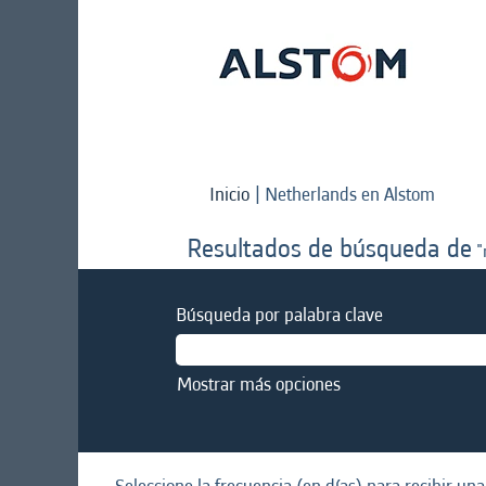
(págin
Inicio
|
Netherlands en Alstom
actual)
Resultados de búsqueda de
"
Búsqueda por palabra clave
Mostrar más opciones