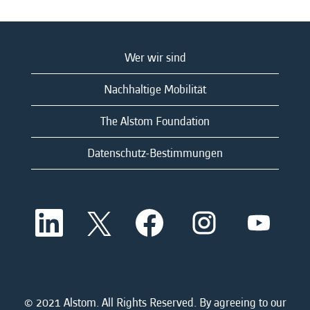
Wer wir sind
Nachhaltige Mobilität
The Alstom Foundation
Datenschutz-Bestimmungen
W
W
W
W
W
i
i
i
i
i
r
r
r
r
r
d
d
d
d
d
a
a
a
a
a
u
u
u
u
u
f
f
f
f
f
e
e
e
e
© 2021 Alstom. All Rights Reserved. By agreeing to our
e