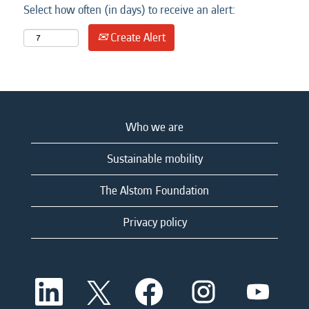
Select how often (in days) to receive an alert:
Create Alert
Who we are
Sustainable mobility
The Alstom Foundation
Privacy policy
O
O
O
O
O
p
p
p
p
p
e
e
e
e