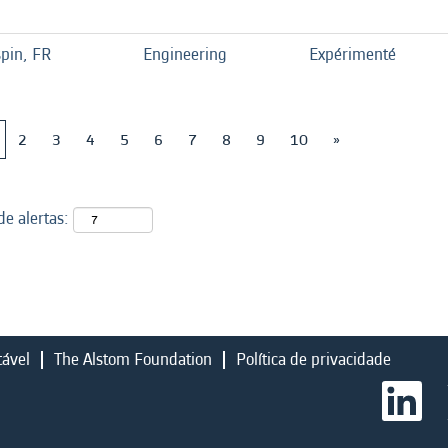
spin, FR
Engineering
Expérimenté
2
3
4
5
6
7
8
9
10
»
e alertas:
tável
The Alstom Foundation
Política de privacidade
A
b
r
e