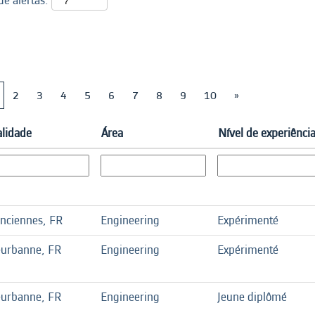
e alertas:
2
3
4
5
6
7
8
9
10
»
alidade
Área
Nível de experiênci
enciennes, FR
Engineering
Expérimenté
eurbanne, FR
Engineering
Expérimenté
eurbanne, FR
Engineering
Jeune diplômé