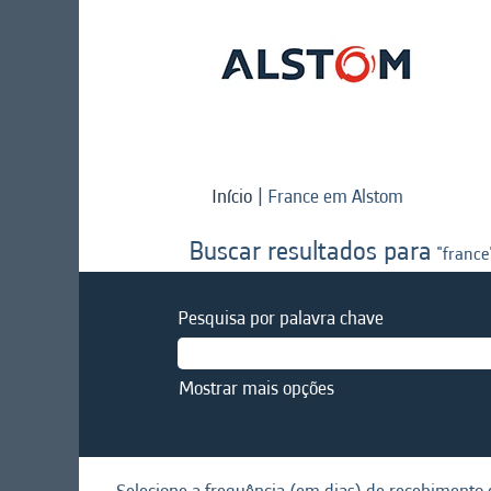
(página
Início
|
France em Alstom
atual)
Buscar resultados para
"france
Pesquisa por palavra chave
Mostrar mais opções