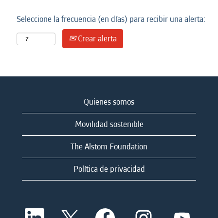
Seleccione la frecuencia (en días) para recibir una alerta:
Crear alerta
Quienes somos
Movilidad sostenible
The Alstom Foundation
Política de privacidad
S
S
S
S
S