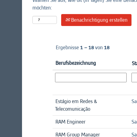
Wählen Sie aus, wie oft (in Tagen) Sie eine Benac
möchten:
Benachrichtigung erstellen
Ergebnisse
1 – 18
von
18
Berufsbezeichnung
St
Estágio em Redes &
Sa
Telecomunicação
RAM Engineer
Sa
RAM Group Manager
Sa