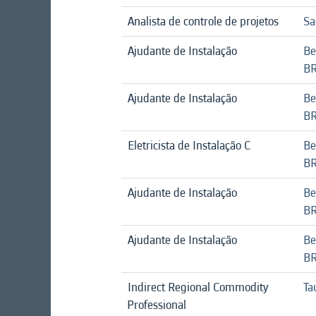
Analista de controle de projetos
Sa
Ajudante de Instalação
Be
B
Ajudante de Instalação
Be
B
Eletricista de Instalação C
Be
B
Ajudante de Instalação
Be
B
Ajudante de Instalação
Be
B
Indirect Regional Commodity
Ta
Professional