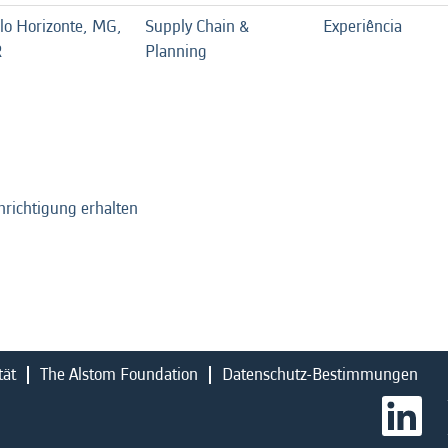
lo Horizonte, MG,
Supply Chain &
Experiência
R
Planning
hrichtigung erhalten
tät
The Alstom Foundation
Datenschutz-Bestimmungen
W
i
r