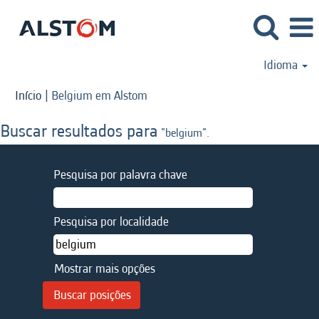
Idioma
(página
Início
|
Belgium em Alstom
atual)
Buscar resultados para
"belgium".
Pesquisa por palavra chave
Pesquisa por localidade
Mostrar mais opções