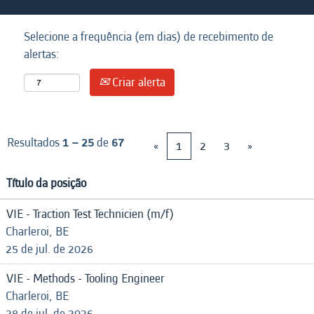
Selecione a frequência (em dias) de recebimento de
alertas:
Criar alerta
Resultados
1 – 25
de
67
«
1
2
3
»
Título da posição
VIE - Traction Test Technicien (m/f)
Charleroi, BE
25 de jul. de 2026
VIE - Methods - Tooling Engineer
Charleroi, BE
28 de jul. de 2026