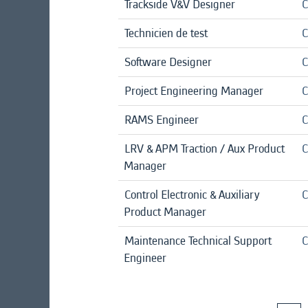
Trackside V&V Designer
C
Technicien de test
C
Software Designer
C
Project Engineering Manager
C
RAMS Engineer
C
LRV & APM Traction / Aux Product
C
Manager
Control Electronic & Auxiliary
C
Product Manager
Maintenance Technical Support
C
Engineer