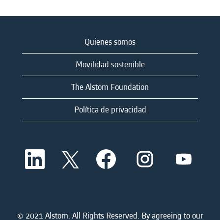
Quienes somos
Movilidad sostenible
The Alstom Foundation
Política de privacidad
S
S
S
S
S
e
e
e
e
e
a
a
a
a
a
b
b
b
b
b
r
r
r
r
r
e
e
e
e
e
e
e
e
e
e
n
n
n
n
© 2021 Alstom. All Rights Reserved. By agreeing to our
n