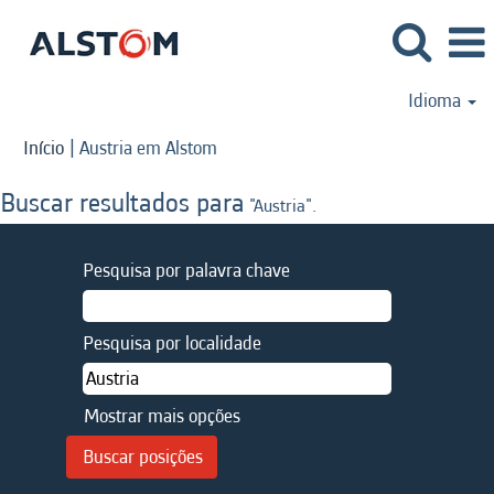
Idioma
(página
Início
|
Austria em Alstom
atual)
Buscar resultados para
"Austria".
Pesquisa por palavra chave
Pesquisa por localidade
Mostrar mais opções