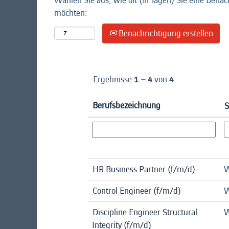
Wählen Sie aus, wie oft (in Tagen) Sie eine Benac
möchten:
Benachrichtigung erstellen
Ergebnisse
1 – 4
von
4
Berufsbezeichnung
S
HR Business Partner (f/m/d)
W
Control Engineer (f/m/d)
W
Discipline Engineer Structural
W
Integrity (f/m/d)