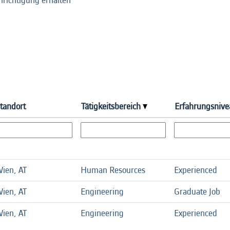
hrichtigung erhalten
tandort
Tätigkeitsbereich
Erfahrungsnive
ien, AT
Human Resources
Experienced
ien, AT
Engineering
Graduate Job
ien, AT
Engineering
Experienced