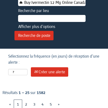
Recherche par lieu
Afficher plus d’options
Sélectionnez la fréquence (en jours) de réception d’une
alerte :
Créer une alerte
Résultats
1 – 25
sur
1582
«
1
2
3
4
5
»