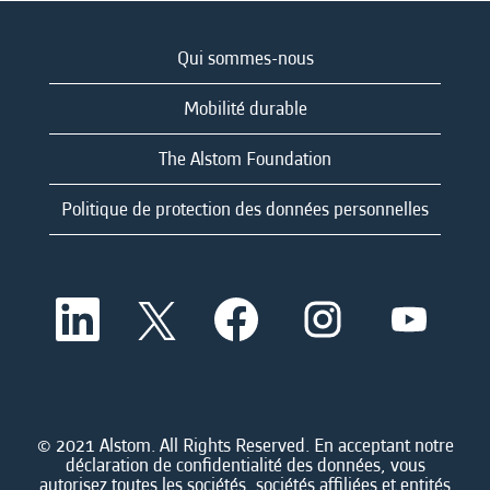
Qui sommes-nous
Mobilité durable
The Alstom Foundation
Politique de protection des données personnelles
S
S
S
S
S
’
’
’
’
’
o
o
o
o
o
u
u
u
u
u
v
v
v
v
v
r
r
r
r
r
e
e
e
e
e
d
d
d
d
© 2021 Alstom. All Rights Reserved. En acceptant notre
d
a
a
a
a
déclaration de confidentialité des données, vous
a
n
n
n
n
autorisez toutes les sociétés, sociétés affiliées et entités
n