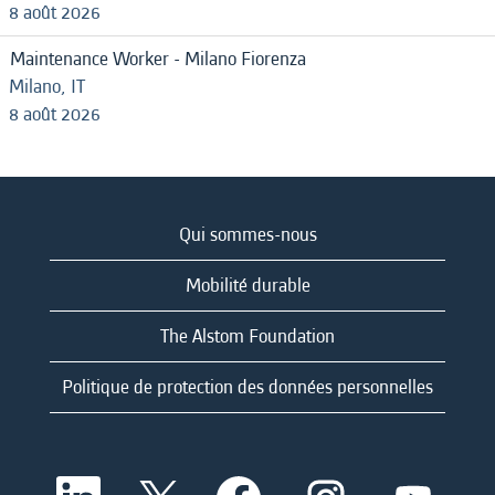
8 août 2026
Maintenance Worker - Milano Fiorenza
Milano, IT
8 août 2026
Qui sommes-nous
Mobilité durable
The Alstom Foundation
Politique de protection des données personnelles
S
S
S
S
S