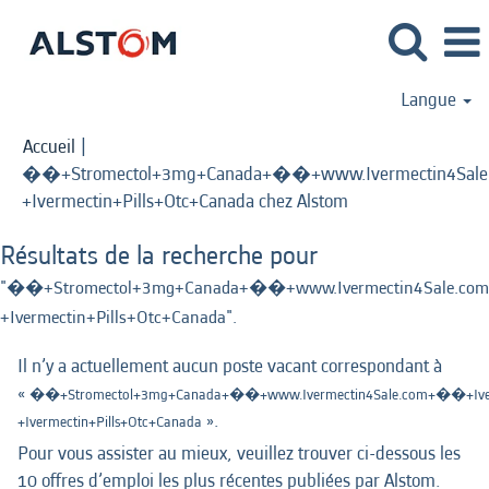
Langue
Accueil
|
��+Stromectol+3mg+Canada+��+www.Ivermectin4Sale.
(page
+Ivermectin+Pills+Otc+Canada chez Alstom
actuelle)
Résultats de la recherche pour
"��+Stromectol+3mg+Canada+��+www.Ivermectin4Sale.com
+Ivermectin+Pills+Otc+Canada".
Il n’y a actuellement aucun poste vacant correspondant à
«
��+Stromectol+3mg+Canada+��+www.Ivermectin4Sale.com+��+Iverm
».
+Ivermectin+Pills+Otc+Canada
Pour vous assister au mieux, veuillez trouver ci-dessous les
10 offres d’emploi les plus récentes publiées par Alstom.