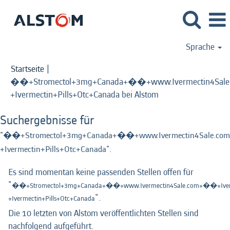
Sprache
Startseite
|
��+Stromectol+3mg+Canada+��+www.Ivermectin4Sale.
(aktuelle
+Ivermectin+Pills+Otc+Canada bei Alstom
Seite)
Suchergebnisse für
"��+Stromectol+3mg+Canada+��+www.Ivermectin4Sale.com
+Ivermectin+Pills+Otc+Canada".
Es sind momentan keine passenden Stellen offen für
"
��+Stromectol+3mg+Canada+��+www.Ivermectin4Sale.com+��+Iverm
".
+Ivermectin+Pills+Otc+Canada
Die 10 letzten von Alstom veröffentlichten Stellen sind
nachfolgend aufgeführt.