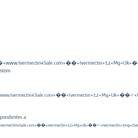
www.Ivermectin4Sale.com+��+Ivermectin+12+Mg+Uk+��‍♂
(página
lstom
atual)
.Ivermectin4Sale.com+��+Ivermectin+12+Mg+Uk+��‍♂️+Ive
spondentes a
mectin4Sale.com+��+Ivermectin+12+Mg+Uk+��‍♂️+Ivermectin+3mg+Over