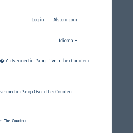
Log in
Alstom.com
Idioma
️+Ivermectin+3mg+Over+The+Counter+
rmectin+3mg+Over+The+Counter+-
+The+Counter+-