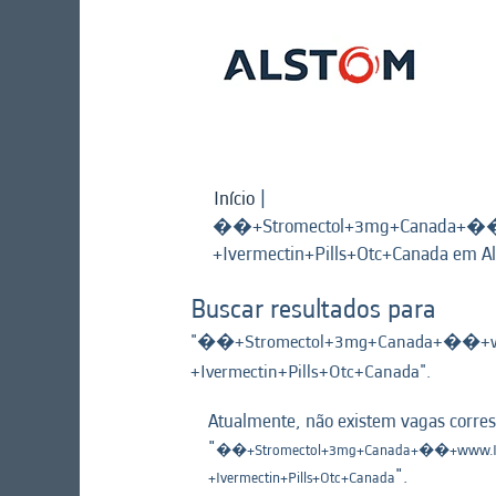
Início
|
��+Stromectol+3mg+Canada+��+
+Ivermectin+Pills+Otc+Canada em A
Buscar resultados para
"��+Stromectol+3mg+Canada+��+www
+Ivermectin+Pills+Otc+Canada".
Atualmente, não existem vagas corre
"
��+Stromectol+3mg+Canada+��+www.Iver
".
+Ivermectin+Pills+Otc+Canada