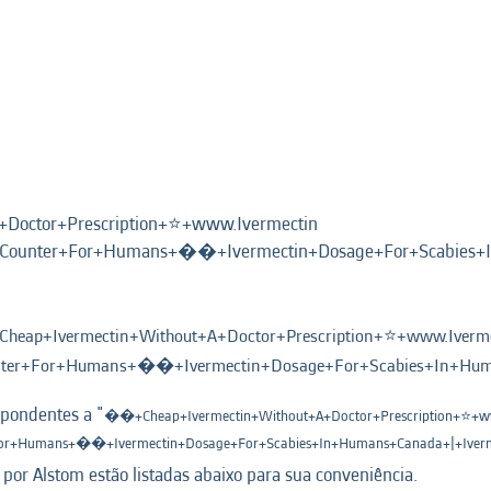
octor+Prescription+⭐️+www.Ivermectin
+Counter+For+Humans+��+Ivermectin+Dosage+For+Scabies+I
eap+Ivermectin+Without+A+Doctor+Prescription+⭐️+www.Iverme
nter+For+Humans+��+Ivermectin+Dosage+For+Scabies+In+Huma
spondentes a "
��+Cheap+Ivermectin+Without+A+Doctor+Prescription+⭐️+w
For+Humans+��+Ivermectin+Dosage+For+Scabies+In+Humans+Canada+|+Iverm
por Alstom estão listadas abaixo para sua conveniência.