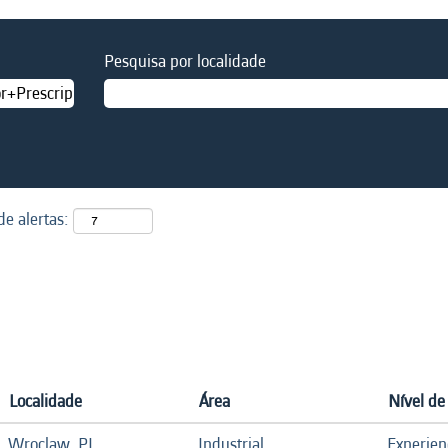
Pesquisa por localidade
e alertas:
Localidade
Área
Nível de
Wroclaw, PL
Industrial
Experie