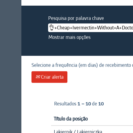
Pesquisa por palavra chave
Mostrar mais opções
Selecione a frequência (em dias) de recebimento d
Criar alerta
Resultados
1 – 10
de
10
Título da posição
Lakiernik / Lakierniczka