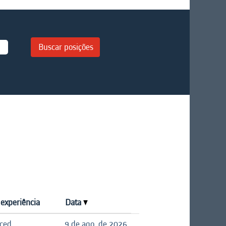
 experiência
Data
nced
9 de ago. de 2026