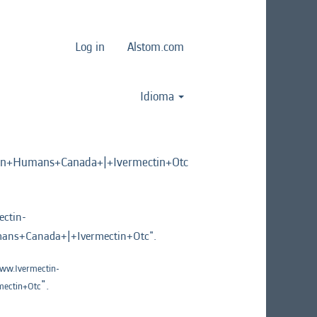
Log in
Alstom.com
Idioma
n+Humans+Canada+|+Ivermectin+Otc
ctin-
ns+Canada+|+Ivermectin+Otc".
ww.Ivermectin-
".
ectin+Otc