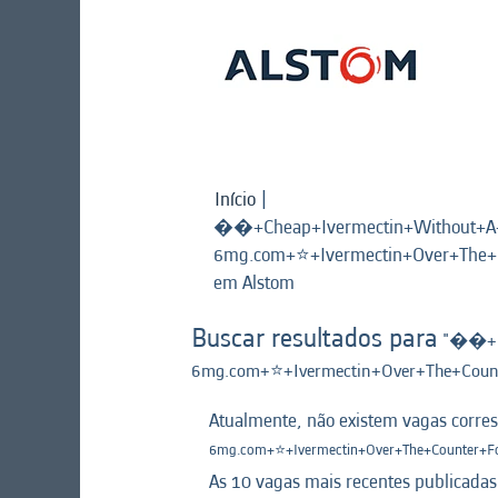
Início
|
��+Cheap+Ivermectin+Without+A+D
6mg.com+⭐️+Ivermectin+Over+The
(página
em Alstom
atual)
Buscar resultados para
"��+Ch
6mg.com+⭐️+Ivermectin+Over+The+Cou
Atualmente, não existem vagas corre
6mg.com+⭐️+Ivermectin+Over+The+Counter+
As 10 vagas mais recentes publicadas 