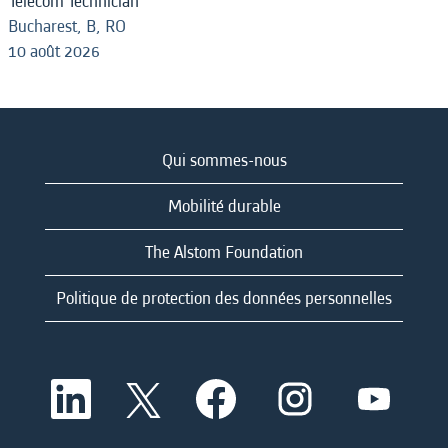
Telecom Technician
Bucharest, B, RO
10 août 2026
Qui sommes-nous
Mobilité durable
The Alstom Foundation
Politique de protection des données personnelles
S
S
S
S
S
’
’
’
’
’
o
o
o
o
o
u
u
u
u
u