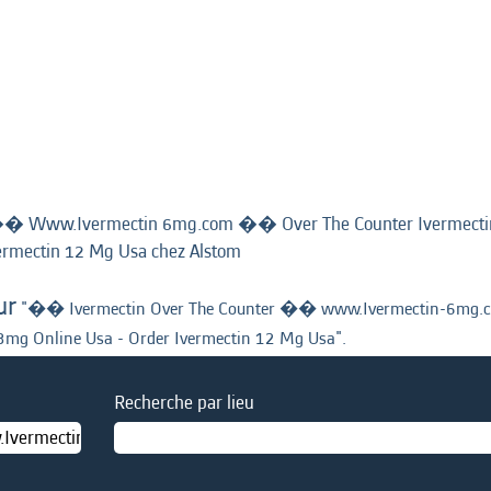
�� Www.Ivermectin 6mg.com �� Over The Counter Ivermect
(page
ermectin 12 Mg Usa chez Alstom
actuelle)
ur
"�� Ivermectin Over The Counter �� www.Ivermectin-6mg.c
g Online Usa - Order Ivermectin 12 Mg Usa".
Recherche par lieu