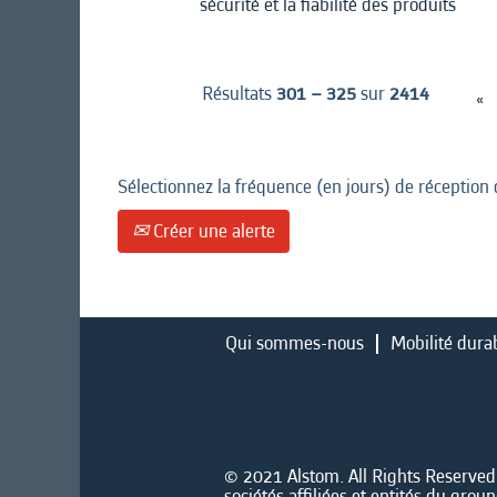
sécurité et la fiabilité des produits
Résultats
301 – 325
sur
2414
«
Sélectionnez la fréquence (en jours) de réception 
Créer une alerte
Qui sommes-nous
Mobilité dura
© 2021 Alstom. All Rights Reserved. 
sociétés affiliées et entités du gro