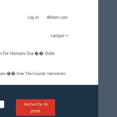
Log in
Alstom.com
Langue
in For Humans Usa �� Order
om �� Over The Counter Ivermectin